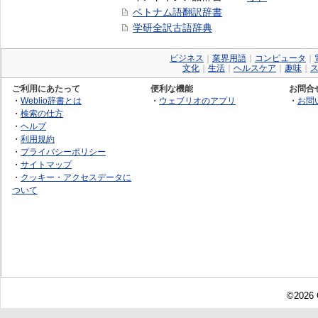
ベトナム語翻訳辞書
学研全訳古語辞典
ビジネス
｜
業界用語
｜
コンピュータ
｜
文化
｜
生活
｜
ヘルスケア
｜
趣味
｜
ご利用にあたって
便利な機能
お問合
・
Weblio辞書とは
・
ウェブリオのアプリ
・
お問
・
検索の仕方
・
ヘルプ
・
利用規約
・
プライバシーポリシー
・
サイトマップ
・
クッキー・アクセスデータに
ついて
©2026 