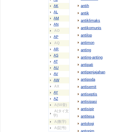
antih
AK
AL
antik
AM
antiklimaks
AN
antikomunis
AO
antilop
AP
antimon
AQ
AR
anting
AS
anting-anting
AT
antipati
AU
antipenjajahan
AV
antipoda
AW
AX
antisemit
AY
antiseptis
AZ
antisipasi
A(50音)
antisipir
A(タイ文
字)
antitesa
A(数字)
antologi
A(記号)
antonim