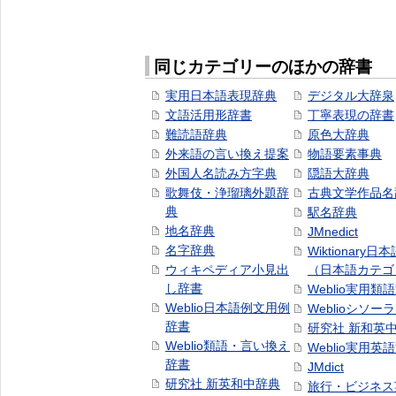
同じカテゴリーのほかの辞書
実用日本語表現辞典
デジタル大辞泉
文語活用形辞書
丁寧表現の辞書
難読語辞典
原色大辞典
外来語の言い換え提案
物語要素事典
外国人名読み方字典
隠語大辞典
歌舞伎・浄瑠璃外題辞
古典文学作品名
典
駅名辞典
地名辞典
JMnedict
名字辞典
Wiktionary日
ウィキペディア小見出
（日本語カテゴ
し辞書
Weblio実用類
Weblio日本語例文用例
Weblioシソー
辞書
研究社 新和英
Weblio類語・言い換え
Weblio実用英
辞書
JMdict
研究社 新英和中辞典
旅行・ビジネス