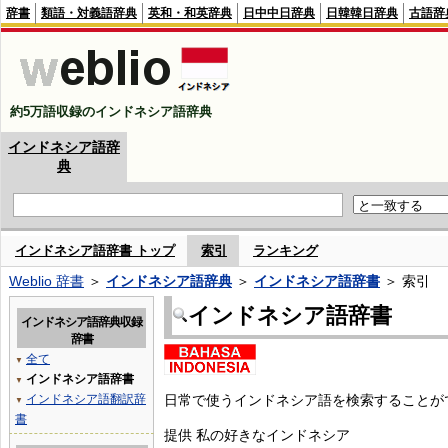
辞書
類語・対義語辞典
英和・和英辞典
日中中日辞典
日韓韓日辞典
古語辞
約5万語収録のインドネシア語辞典
インドネシア語辞
典
インドネシア語辞書 トップ
索引
ランキング
Weblio 辞書
＞
インドネシア語辞典
＞
インドネシア語辞書
＞ 索引
インドネシア語辞書
インドネシア語辞典収録
辞書
全て
▼
インドネシア語辞書
▼
インドネシア語翻訳辞
日常で使うインドネシア語を検索することが
▼
書
提供 私の好きなインドネシア