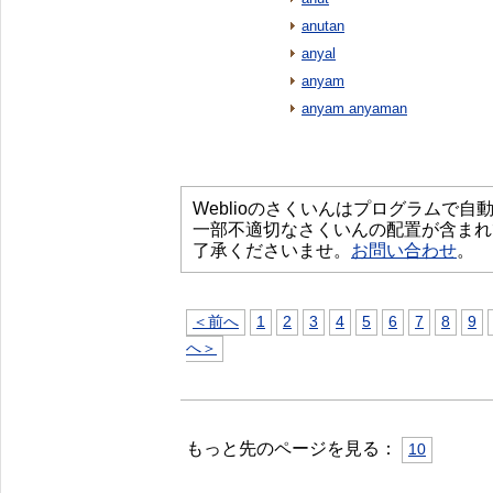
anutan
anyal
anyam
anyam anyaman
Weblioのさくいんはプログラムで
一部不適切なさくいんの配置が含まれ
了承くださいませ。
お問い合わせ
。
＜前へ
1
2
3
4
5
6
7
8
9
へ＞
もっと先のページを見る：
10