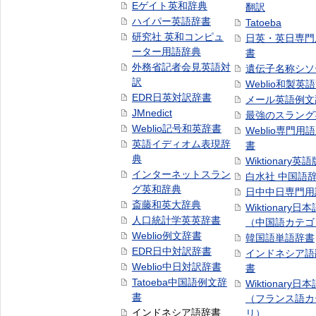
Eゲイト英和辞典
翻訳
ハイパー英語辞書
Tatoeba
研究社 英和コンピュ
日英・英日専門
ーター用語辞典
書
外務省記者会見英語対
遺伝子名称シソ
訳
Weblio和製英
EDR日英対訳辞書
メール英語例文
JMnedict
最強のスラング
Weblio記号和英辞書
Weblio専門用
英語イディオム表現辞
書
典
Wiktionary英語
インターネットスラン
白水社 中国語
グ英和辞典
日中中日専門用
斎藤和英大辞典
Wiktionary日
人口統計学英英辞書
（中国語カテゴ
Weblio例文辞書
韓国語単語辞書
EDR日中対訳辞書
インドネシア語
Weblio中日対訳辞書
書
Tatoeba中国語例文辞
Wiktionary日
書
（フランス語カ
インドネシア語辞書
リ）