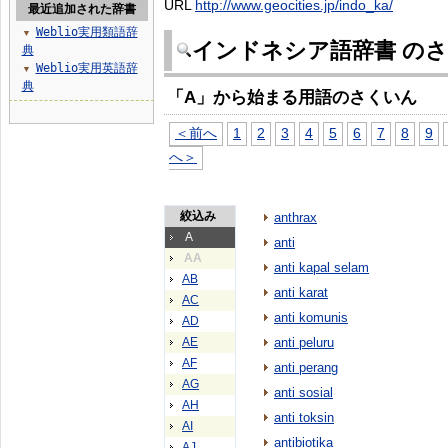
URL
http://www.geocities.jp/indo_ka/
最近追加された辞書
Weblio実用類語辞
▼
インドネシア語辞書 の
典
Weblio実用英語辞
▼
典
「A」から始まる用語のさくいん
＜前へ
1
2
3
4
5
6
7
8
9
へ＞
絞込み
anthrax
A
anti
AA
anti kapal selam
AB
anti karat
AC
anti komunis
AD
AE
anti peluru
AF
anti perang
AG
anti sosial
AH
anti toksin
AI
antibiotika
AJ