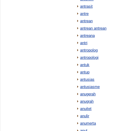
antrasit
antre
antrean
antrean antrean
antreana
antri
antropolog
antropologi
antuk
antup
antusias
antusiasme
anugerah
anugrah
anuitet
anulir
anumerta
anut