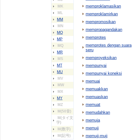
memproklamasikan
MK
ML
memproklamirkan
MM
mempromosikan
MN
mempropagandakan
MO
memprotes
MP
memprotes dengan suara
MQ
seru
MR
memproyeksikan
MS
MT
mempunyai
MU
mempunyai koneksi
MV
memuai
MW
memuakkan
MX
memuaskan
MY
memuat
MZ
M(50音)
memudahkan
M(タイ文
memuja
字)
memuji
M(数字)
M(記号)
memuji-muji