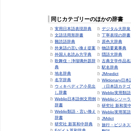
同じカテゴリーのほかの辞書
実用日本語表現辞典
デジタル大辞泉
文語活用形辞書
丁寧表現の辞書
難読語辞典
原色大辞典
外来語の言い換え提案
物語要素事典
外国人名読み方字典
隠語大辞典
歌舞伎・浄瑠璃外題辞
古典文学作品名
典
駅名辞典
地名辞典
JMnedict
名字辞典
Wiktionary日
ウィキペディア小見出
（日本語カテゴ
し辞書
Weblio実用類
Weblio日本語例文用例
Weblioシソー
辞書
研究社 新和英
Weblio類語・言い換え
Weblio実用英
辞書
JMdict
研究社 新英和中辞典
旅行・ビジネス
Eゲイト英和辞典