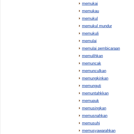
memukai
memukau
memukul
memukul mundur
memukuli
memulai
memulai pembicaraan
memulihkan
memuncak
memunculkan
memungkinkan
memunguti
memuntahkkan
memupuk
memusingkan
memusnahkan
memusuhi
memusyawarahkan