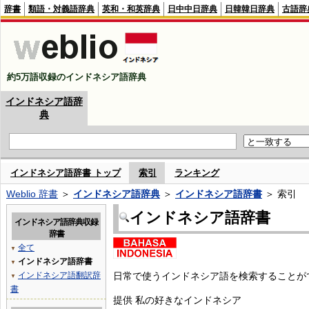
辞書
類語・対義語辞典
英和・和英辞典
日中中日辞典
日韓韓日辞典
古語辞
約5万語収録のインドネシア語辞典
インドネシア語辞
典
インドネシア語辞書 トップ
索引
ランキング
Weblio 辞書
＞
インドネシア語辞典
＞
インドネシア語辞書
＞ 索引
インドネシア語辞書
インドネシア語辞典収録
辞書
全て
▼
インドネシア語辞書
▼
インドネシア語翻訳辞
日常で使うインドネシア語を検索することが
▼
書
提供 私の好きなインドネシア