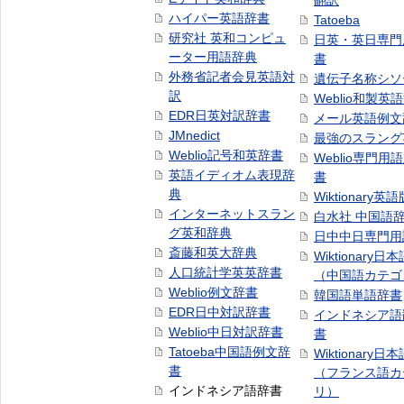
翻訳
ハイパー英語辞書
Tatoeba
研究社 英和コンピュ
日英・英日専門
ーター用語辞典
書
外務省記者会見英語対
遺伝子名称シソ
訳
Weblio和製英
EDR日英対訳辞書
メール英語例文
JMnedict
最強のスラング
Weblio記号和英辞書
Weblio専門用
英語イディオム表現辞
書
典
Wiktionary英語
インターネットスラン
白水社 中国語
グ英和辞典
日中中日専門用
斎藤和英大辞典
Wiktionary日
人口統計学英英辞書
（中国語カテゴ
Weblio例文辞書
韓国語単語辞書
EDR日中対訳辞書
インドネシア語
Weblio中日対訳辞書
書
Tatoeba中国語例文辞
Wiktionary日
書
（フランス語カ
インドネシア語辞書
リ）