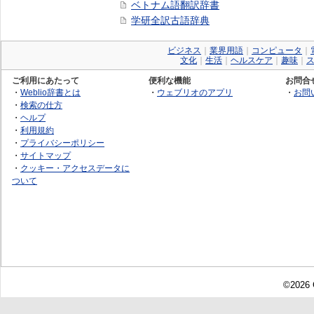
ベトナム語翻訳辞書
学研全訳古語辞典
ビジネス
｜
業界用語
｜
コンピュータ
｜
文化
｜
生活
｜
ヘルスケア
｜
趣味
｜
ご利用にあたって
便利な機能
お問合
・
Weblio辞書とは
・
ウェブリオのアプリ
・
お問
・
検索の仕方
・
ヘルプ
・
利用規約
・
プライバシーポリシー
・
サイトマップ
・
クッキー・アクセスデータに
ついて
©2026 