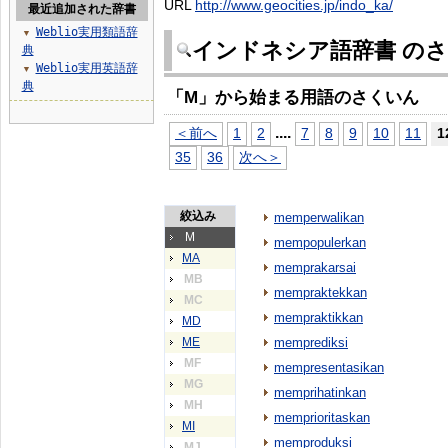
URL
http://www.geocities.jp/indo_ka/
最近追加された辞書
Weblio実用類語辞
▼
インドネシア語辞書 の
典
Weblio実用英語辞
▼
典
「M」から始まる用語のさくいん
...
.
＜前へ
1
2
7
8
9
10
11
1
35
36
次へ＞
絞込み
memperwalikan
M
mempopulerkan
MA
memprakarsai
MB
mempraktekkan
MC
mempraktikkan
MD
ME
memprediksi
MF
mempresentasikan
MG
memprihatinkan
MH
memprioritaskan
MI
memproduksi
MJ