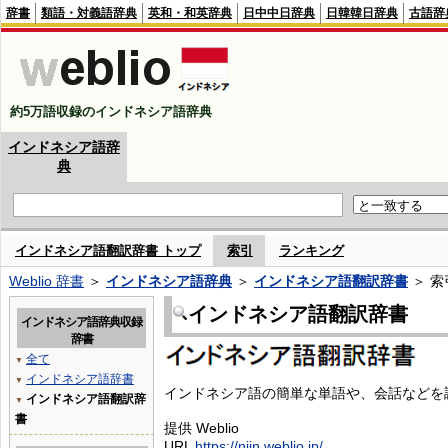
辞書
類語・対義語辞典
英和・和英辞典
日中中日辞典
日韓韓日辞典
古語辞
約5万語収録のインドネシア語辞典
インドネシア語辞
典
インドネシア語翻訳辞書 トップ
索引
ランキング
Weblio 辞書
＞
インドネシア語辞典
＞
インドネシア語翻訳辞書
＞ 索
インドネシア語翻訳辞書
インドネシア語辞典収録
辞書
全て
▼
インドネシア語辞書
▼
インドネシア語の簡単な単語や、会話などを
インドネシア語翻訳辞
▼
書
提供 Weblio
URL
https://njjn.weblio.jp/