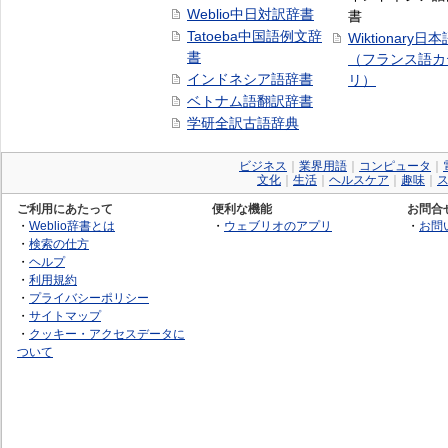
Weblio中日対訳辞書
書
Tatoeba中国語例文辞
Wiktionary日
書
（フランス語カ
インドネシア語辞書
リ）
ベトナム語翻訳辞書
学研全訳古語辞典
ビジネス
｜
業界用語
｜
コンピュータ
｜
文化
｜
生活
｜
ヘルスケア
｜
趣味
｜
ご利用にあたって
便利な機能
お問合
・
Weblio辞書とは
・
ウェブリオのアプリ
・
お問
・
検索の仕方
・
ヘルプ
・
利用規約
・
プライバシーポリシー
・
サイトマップ
・
クッキー・アクセスデータに
ついて