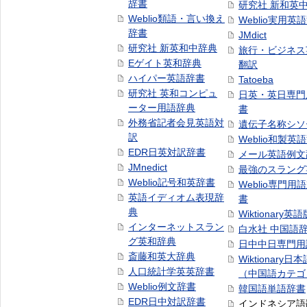
辞書
研究社 新和英
Weblio類語・言い換え
Weblio実用英
辞書
JMdict
研究社 新英和中辞典
旅行・ビジネス
Eゲイト英和辞典
翻訳
ハイパー英語辞書
Tatoeba
研究社 英和コンピュ
日英・英日専門
ーター用語辞典
書
外務省記者会見英語対
遺伝子名称シソ
訳
Weblio和製英
EDR日英対訳辞書
メール英語例文
JMnedict
最強のスラング
Weblio記号和英辞書
Weblio専門用
英語イディオム表現辞
書
典
Wiktionary英語
インターネットスラン
白水社 中国語
グ英和辞典
日中中日専門用
斎藤和英大辞典
Wiktionary日
人口統計学英英辞書
（中国語カテゴ
Weblio例文辞書
韓国語単語辞書
EDR日中対訳辞書
インドネシア語