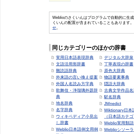
Weblioのさくいんはプログラムで自動的に
くいんの配置が含まれていることもあります。
せ
。
同じカテゴリーのほかの辞書
実用日本語表現辞典
デジタル大辞泉
文語活用形辞書
丁寧表現の辞書
難読語辞典
原色大辞典
外来語の言い換え提案
物語要素事典
外国人名読み方字典
隠語大辞典
歌舞伎・浄瑠璃外題辞
古典文学作品名
典
駅名辞典
地名辞典
JMnedict
名字辞典
Wiktionary日
ウィキペディア小見出
（日本語カテゴ
し辞書
Weblio実用類
Weblio日本語例文用例
Weblioシソー