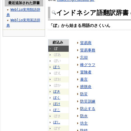
最近追加された辞書
Weblio実用類語辞
▼
インドネシア語翻訳辞書
典
Weblio実用英語辞
▼
「ぼ」から始まる用語のさくいん
典
絞込み
貿易商
ぼ
貿易事務
ぼあ
忘却
ぼい
棒グラフ
ぼう
冒険者
ぼえ
ぼお
暴言
ぼか
膀胱炎
ぼき
防災
ぼく
防災訓練
ぼけ
防止する
ぼこ
防水
ぼさ
ぼし
坊主
ぼす
防錆