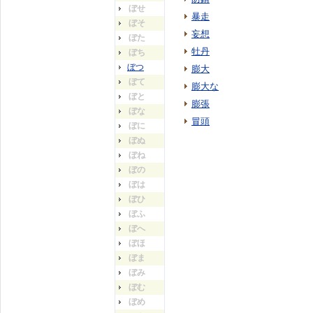
ぼせ
暴走
ぼそ
妄想
ぼた
牡丹
ぼち
ぼつ
膨大
ぼて
膨大な
ぼと
膨張
ぼな
冒頭
ぼに
ぼぬ
ぼね
ぼの
ぼは
ぼひ
ぼふ
ぼへ
ぼほ
ぼま
ぼみ
ぼむ
ぼめ