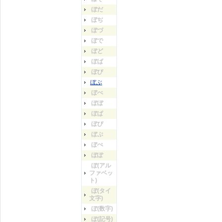
ぼだ
ぼぢ
ぼづ
ぼで
ぼど
ぼば
ぼび
ぼぶ
ぼべ
ぼぼ
ぼぱ
ぼぴ
ぼぷ
ぼぺ
ぼぽ
ぼ(アル
ファベッ
ト)
ぼ(タイ
文字)
ぼ(数字)
ぼ(記号)