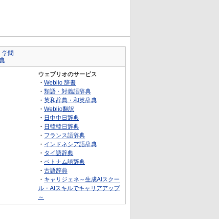
｜
学問
典
ウェブリオのサービス
・
Weblio 辞書
・
類語・対義語辞典
・
英和辞典・和英辞典
・
Weblio翻訳
・
日中中日辞典
・
日韓韓日辞典
・
フランス語辞典
・
インドネシア語辞典
・
タイ語辞典
・
ベトナム語辞典
・
古語辞典
・
キャリジェネ～生成AIスクー
ル・AIスキルでキャリアアップ
～