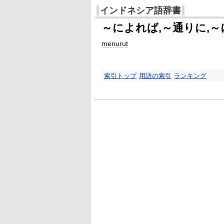
インドネシア語辞書
～によれば,～通りに,～
menurut
索引トップ
用語の索引
ランキング