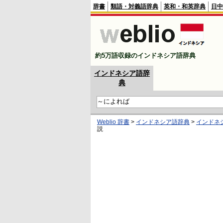
辞書
類語・対義語辞典
英和・和英辞典
日中
約5万語収録のインドネシア語辞典
インドネシア語辞
典
Weblio 辞書
>
インドネシア語辞典
>
インドネ
説