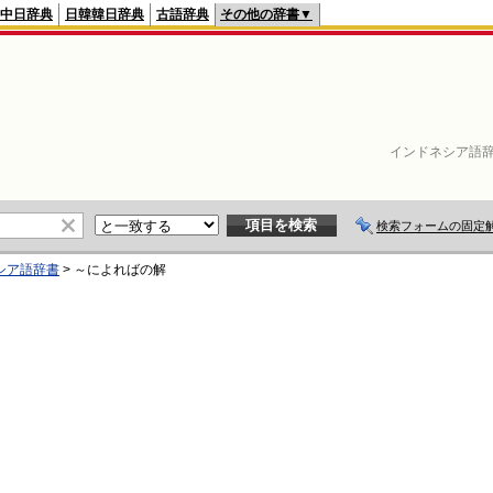
中日辞典
日韓韓日辞典
古語辞典
その他の辞書▼
インドネシア語
検索フォームの固定
シア語辞書
>
～によれば
の解