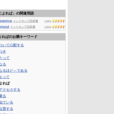
によれば」の関連用語
urannya
インドネシア語辞書
100%
nurut
インドネシア語辞書
100%
よればのお隣キーワード
ついて心配する
つき
とって
なる
なるほど～である
よって
よれば
アクセスする
乗る
似ている
位置する