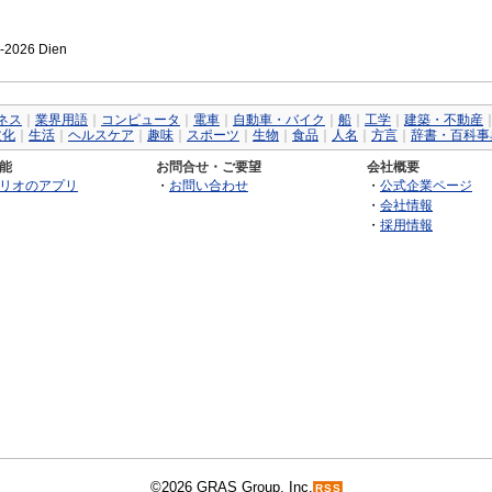
7-2026 Dien
ネス
｜
業界用語
｜
コンピュータ
｜
電車
｜
自動車・バイク
｜
船
｜
工学
｜
建築・不動産
文化
｜
生活
｜
ヘルスケア
｜
趣味
｜
スポーツ
｜
生物
｜
食品
｜
人名
｜
方言
｜
辞書・百科事
能
お問合せ・ご要望
会社概要
リオのアプリ
・
お問い合わせ
・
公式企業ページ
・
会社情報
・
採用情報
©2026 GRAS Group, Inc.
RSS