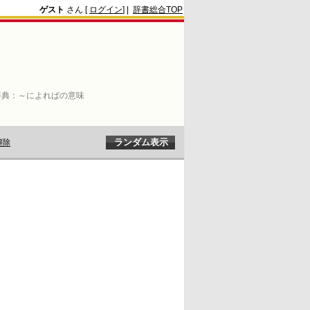
ゲスト
さん [
ログイン
] |
辞書総合TOP
辞典：
～によればの意味
解除