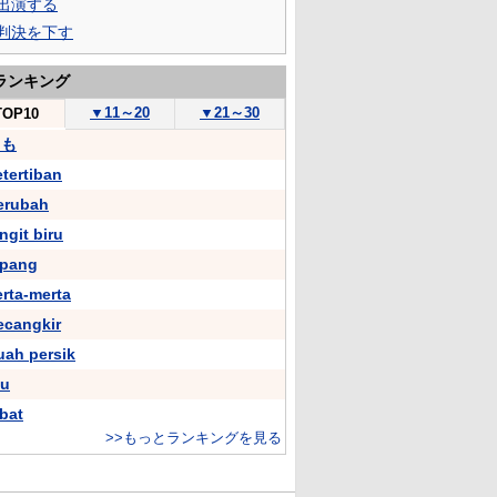
出演する
判決を下す
ランキング
▼
11～20
▼
21～30
TOP10
もも
etertiban
erubah
ngit biru
epang
erta-merta
ecangkir
uah persik
bu
abat
>>もっとランキングを見る