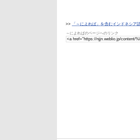
>>
「～によれば」を含むインドネシア
～によればのページへのリンク