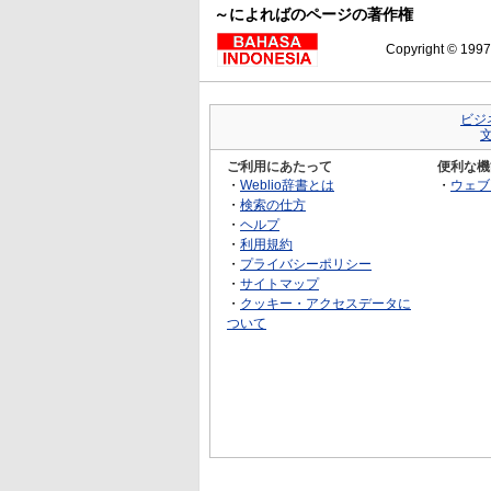
～によればのページの著作権
Copyright © 199
ビジ
ご利用にあたって
便利な機
・
Weblio辞書とは
・
ウェブ
・
検索の仕方
・
ヘルプ
・
利用規約
・
プライバシーポリシー
・
サイトマップ
・
クッキー・アクセスデータに
ついて