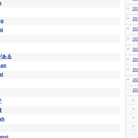
s
2
2
ng
2
ai
2
2
がある
2
pan
2
at
2
2
子
者
ah
ansi