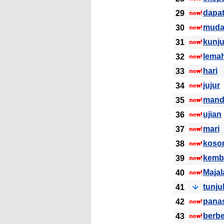
dapa
29
mud
30
kunj
31
lema
32
hari
33
jujur
34
mandi
35
ujian
36
mari
37
koso
38
kemb
39
Majal
40
tunju
41
pana
42
berbe
43