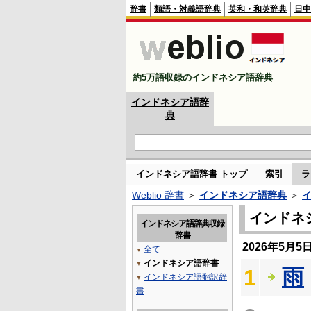
辞書
類語・対義語辞典
英和・和英辞典
日中
約5万語収録のインドネシア語辞典
インドネシア語辞
典
インドネシア語辞書 トップ
索引
ラ
Weblio 辞書
＞
インドネシア語辞典
＞
インドネ
インドネシア語辞典収録
辞書
2026年5月
全て
▼
インドネシア語辞書
▼
雨
1
インドネシア語翻訳辞
▼
書