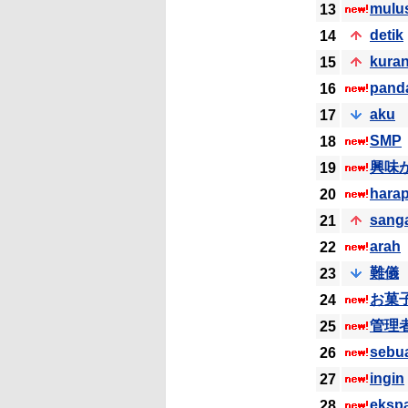
mulu
13
detik
14
kura
15
pand
16
aku
17
SMP
18
興味
19
hara
20
sang
21
arah
22
難儀
23
お菓
24
管理
25
sebu
26
ingin
27
eksp
28