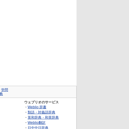
｜
学問
典
ウェブリオのサービス
・
Weblio 辞書
・
類語・対義語辞典
・
英和辞典・和英辞典
・
Weblio翻訳
・
日中中日辞典