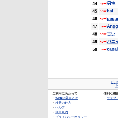
男性
44
hal
45
pega
46
Angg
47
古い
48
パニ
49
capai
50
ビジ
ご利用にあたって
便利な機
・
Weblio辞書とは
・
ウェブ
・
検索の仕方
・
ヘルプ
・
利用規約
・
プライバシーポリシー