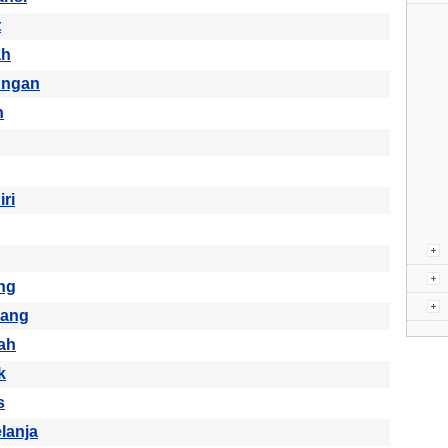
t
ah
ungan
h
ri
ng
ang
ah
k
s
lanja