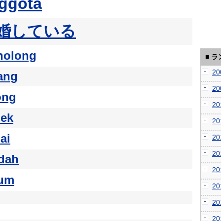
ggota
婚している
nolong
■ 
2
ang
2
ong
2
ek
2
ai
2
2
dah
2
lum
2
2
2