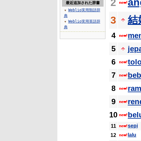
an
2
最近追加された辞書
Weblio実用類語辞
▼
典
結
3
Weblio実用英語辞
▼
典
4
me
5
jep
6
tol
7
beb
8
ram
9
ren
10
be
sepi
11
lalu
12