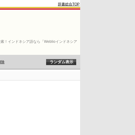
辞書総合TOP
索！インドネシア語なら「Weblioインドネシア
解除