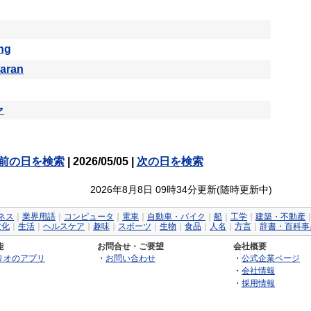
ng
aran
ャ
前の日を検索
| 2026/05/05 |
次の日を検索
2026年8月8日 09時34分更新(随時更新中)
ネス
｜
業界用語
｜
コンピュータ
｜
電車
｜
自動車・バイク
｜
船
｜
工学
｜
建築・不動産
文化
｜
生活
｜
ヘルスケア
｜
趣味
｜
スポーツ
｜
生物
｜
食品
｜
人名
｜
方言
｜
辞書・百科事
能
お問合せ・ご要望
会社概要
リオのアプリ
・
お問い合わせ
・
公式企業ページ
・
会社情報
・
採用情報