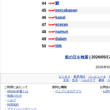
鯉
44
percakapan
45
kapal
46
eceran
47
namun
48
dalam
49
titik
50
前の日を検索
| 2026/05/1
2026年
ビジネス
｜
業界用語
｜
コンピュータ
｜
文化
｜
生活
｜
ヘルスケア
｜
趣味
｜
ご利用にあたって
便利な機能
お問合
・
Weblio辞書とは
・
ウェブリオのアプリ
・
お問
・
検索の仕方
・
ヘルプ
・
利用規約
・
プライバシーポリシー