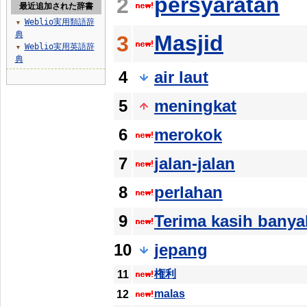
persyaratan
2
最近追加された辞書
Weblio実用類語辞
▼
典
Masjid
3
Weblio実用英語辞
▼
典
4
air laut
5
meningkat
6
merokok
7
jalan-jalan
8
perlahan
9
Terima kasih banya
10
jepang
権利
11
malas
12