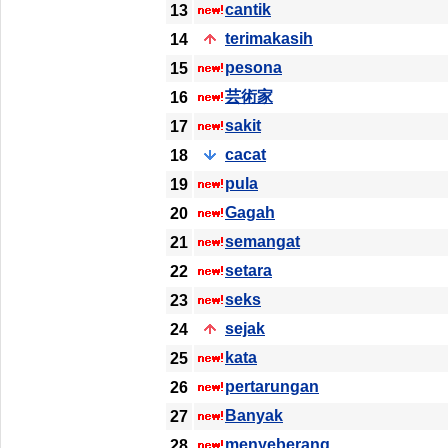
cantik
13
terimakasih
14
pesona
15
芸術家
16
sakit
17
cacat
18
pula
19
Gagah
20
semangat
21
setara
22
seks
23
sejak
24
kata
25
pertarungan
26
Banyak
27
menyeberang
28