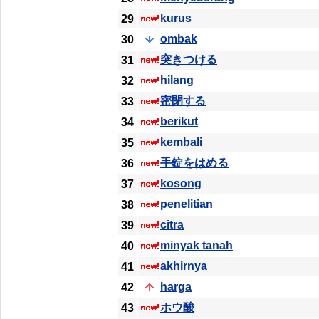
kurus
29
ombak
30
突きつける
31
hilang
32
密閉する
33
berikut
34
kembali
35
手錠をはめる
36
kosong
37
penelitian
38
citra
39
minyak tanah
40
akhirnya
41
harga
42
ホウ酸
43