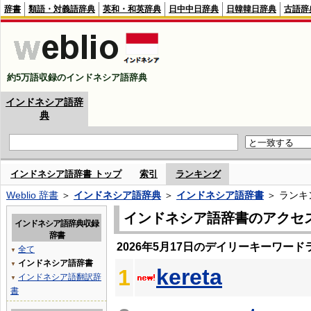
辞書
類語・対義語辞典
英和・和英辞典
日中中日辞典
日韓韓日辞典
古語辞
約5万語収録のインドネシア語辞典
インドネシア語辞
典
インドネシア語辞書 トップ
索引
ランキング
Weblio 辞書
＞
インドネシア語辞典
＞
インドネシア語辞書
＞ ランキ
インドネシア語辞書のアクセ
インドネシア語辞典収録
辞書
2026年5月17日のデイリーキーワード
全て
▼
インドネシア語辞書
▼
kereta
1
インドネシア語翻訳辞
▼
書