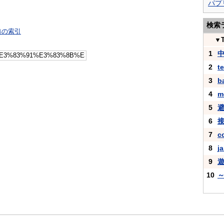
パプ
検索
典の索引
▼
1
2
t
3
b
4
m
5
6
7
c
8
ja
9
10