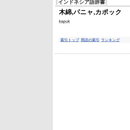
インドネシア語辞書
木綿,パニャ,カポック
kapuk
索引トップ
用語の索引
ランキング