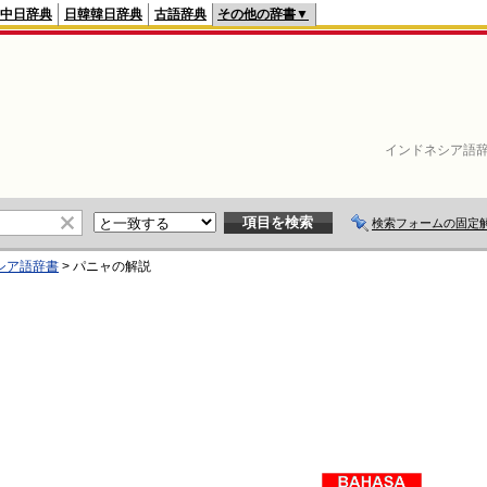
中日辞典
日韓韓日辞典
古語辞典
その他の辞書▼
インドネシア語
検索フォームの固定
シア語辞書
>
パニャ
の解説