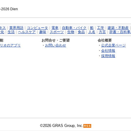
7-2026 Dien
ネス
｜
業界用語
｜
コンピュータ
｜
電車
｜
自動車・バイク
｜
船
｜
工学
｜
建築・不動産
文化
｜
生活
｜
ヘルスケア
｜
趣味
｜
スポーツ
｜
生物
｜
食品
｜
人名
｜
方言
｜
辞書・百科事
能
お問合せ・ご要望
会社概要
リオのアプリ
・
お問い合わせ
・
公式企業ページ
・
会社情報
・
採用情報
©2026 GRAS Group, Inc.
RSS