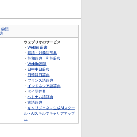
｜
学問
典
ウェブリオのサービス
・
Weblio 辞書
・
類語・対義語辞典
・
英和辞典・和英辞典
・
Weblio翻訳
・
日中中日辞典
・
日韓韓日辞典
・
フランス語辞典
・
インドネシア語辞典
・
タイ語辞典
・
ベトナム語辞典
・
古語辞典
・
キャリジェネ～生成AIスクー
ル・AIスキルでキャリアアップ
～