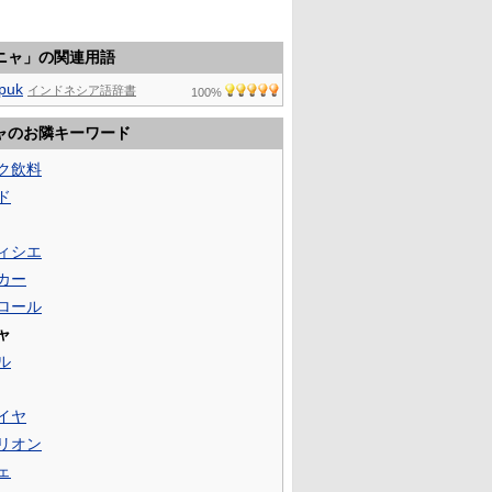
ニャ」の関連用語
puk
インドネシア語辞書
100%
ャのお隣キーワード
ク飲料
ド
ィシエ
カー
ロール
ャ
ル
イヤ
リオン
ェ