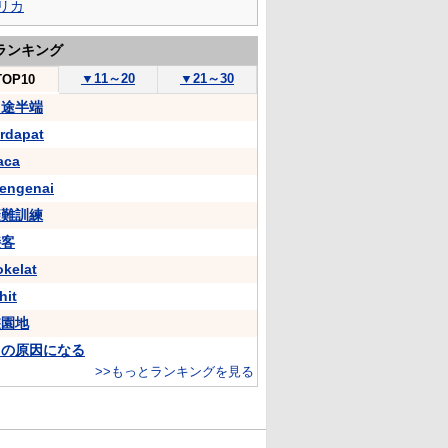
リカ
ランキング
▼
11～20
▼
21～30
TOP10
中途半端
erdapat
aca
engenai
避難訓練
接客
okelat
hit
遊園地
～の原因になる
>>もっとランキングを見る