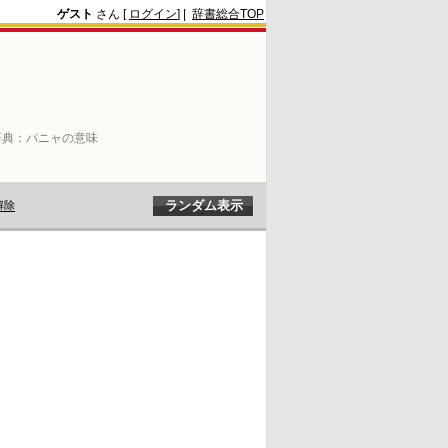
ゲスト
さん [
ログイン
] |
辞書総合TOP
辞典：
パニャの意味
解除