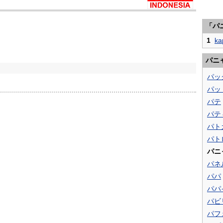
「パ
1
ka
パニ
パッ
パッ
パテ
パテ
パト
パト
パニ
パネ
パパ
パパ
パビ
パフ