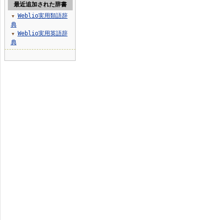
最近追加された辞書
Weblio実用類語辞
▼
典
Weblio実用英語辞
▼
典