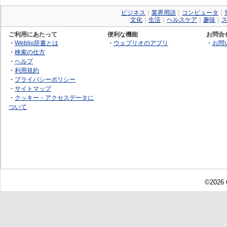
ビジネス
｜
業界用語
｜
コンピュータ
｜
文化
｜
生活
｜
ヘルスケア
｜
趣味
｜
ご利用にあたって
便利な機能
お問合
・
Weblio辞書とは
・
ウェブリオのアプリ
・
お問
・
検索の仕方
・
ヘルプ
・
利用規約
・
プライバシーポリシー
・
サイトマップ
・
クッキー・アクセスデータに
ついて
©2026 