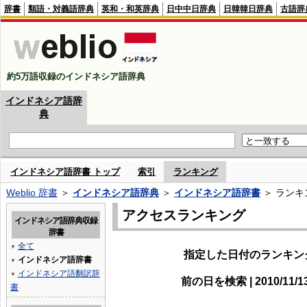
辞書
類語・対義語辞典
英和・和英辞典
日中中日辞典
日韓韓日辞典
古語辞
約5万語収録のインドネシア語辞典
インドネシア語辞
典
インドネシア語辞書 トップ
索引
ランキング
Weblio 辞書
＞
インドネシア語辞典
＞
インドネシア語辞書
＞ ランキ
アクセスランキング
インドネシア語辞典収録
辞書
全て
▼
指定した日付のランキン
インドネシア語辞書
▼
インドネシア語翻訳辞
▼
前の日を検索 | 2010/11/
書