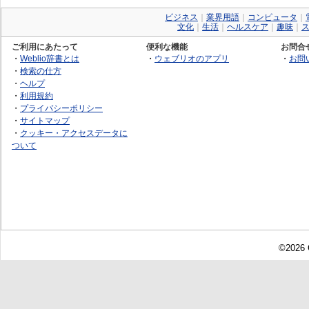
ビジネス
｜
業界用語
｜
コンピュータ
｜
文化
｜
生活
｜
ヘルスケア
｜
趣味
｜
ご利用にあたって
便利な機能
お問合
・
Weblio辞書とは
・
ウェブリオのアプリ
・
お問
・
検索の仕方
・
ヘルプ
・
利用規約
・
プライバシーポリシー
・
サイトマップ
・
クッキー・アクセスデータに
ついて
©2026 