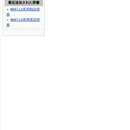
最近追加された辞書
Weblio実用類語辞
▼
典
Weblio実用英語辞
▼
典