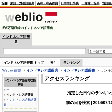
辞書
類語・対義語辞典
英和・和英辞典
日中中日辞典
日韓韓日辞典
古語辞
約5万語収録のインドネシア語辞典
インドネシア語辞
典
インドネシア語辞書 トップ
索引
ランキング
Weblio 辞書
＞
インドネシア語辞典
＞
インドネシア語辞書
＞ ランキ
アクセスランキング
インドネシア語辞典収録
辞書
全て
▼
指定した日付のランキン
インドネシア語辞書
▼
インドネシア語翻訳辞
▼
前の日を検索 | 2014/07/
書