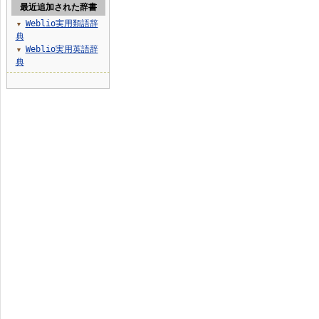
最近追加された辞書
Weblio実用類語辞
▼
典
Weblio実用英語辞
▼
典