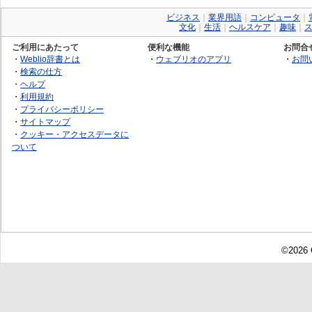
ビジネス
｜
業界用語
｜
コンピュータ
｜
文化
｜
生活
｜
ヘルスケア
｜
趣味
｜
ご利用にあたって
便利な機能
お問合
・
Weblio辞書とは
・
ウェブリオのアプリ
・
お問
・
検索の仕方
・
ヘルプ
・
利用規約
・
プライバシーポリシー
・
サイトマップ
・
クッキー・アクセスデータに
ついて
©2026 