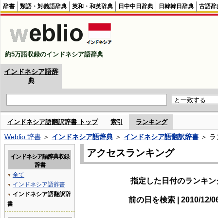
辞書
類語・対義語辞典
英和・和英辞典
日中中日辞典
日韓韓日辞典
古語辞
約5万語収録のインドネシア語辞典
インドネシア語辞
典
インドネシア語翻訳辞書 トップ
索引
ランキング
Weblio 辞書
＞
インドネシア語辞典
＞
インドネシア語翻訳辞書
＞ ラ
アクセスランキング
インドネシア語辞典収録
辞書
全て
▼
指定した日付のランキン
インドネシア語辞書
▼
インドネシア語翻訳辞
▼
前の日を検索 | 2010/12/
書