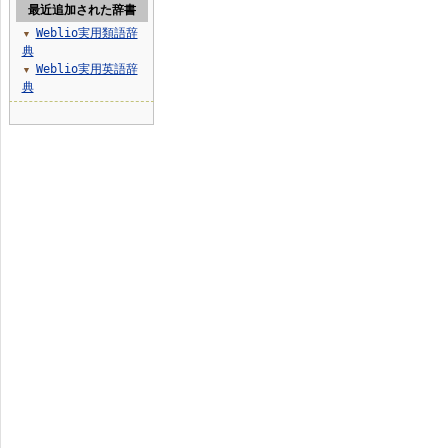
最近追加された辞書
Weblio実用類語辞
▼
典
Weblio実用英語辞
▼
典