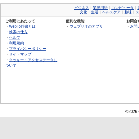
ビジネス
｜
業界用語
｜
コンピュータ
｜
文化
｜
生活
｜
ヘルスケア
｜
趣味
｜
ご利用にあたって
便利な機能
お問合
・
Weblio辞書とは
・
ウェブリオのアプリ
・
お問
・
検索の仕方
・
ヘルプ
・
利用規約
・
プライバシーポリシー
・
サイトマップ
・
クッキー・アクセスデータに
ついて
©2026 