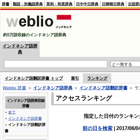
辞書
類語・対義語辞典
英和・和英辞典
日中中日辞典
日韓韓日辞典
古語辞
約5万語収録のインドネシア語辞典
インドネシア語辞
典
インドネシア語翻訳辞書 トップ
索引
ランキング
Weblio 辞書
＞
インドネシア語辞典
＞
インドネシア語翻訳辞書
＞ ラ
アクセスランキング
インドネシア語辞典収録
辞書
全て
▼
指定した日付のランキン
インドネシア語辞書
▼
インドネシア語翻訳辞
▼
前の日を検索
| 2017/06/0
書