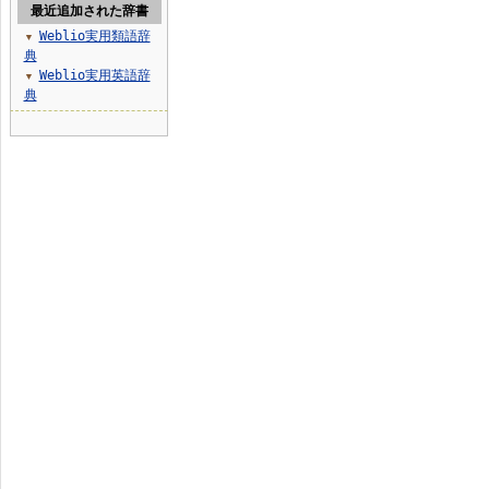
最近追加された辞書
Weblio実用類語辞
▼
典
Weblio実用英語辞
▼
典