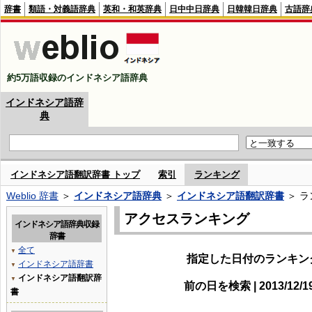
辞書
類語・対義語辞典
英和・和英辞典
日中中日辞典
日韓韓日辞典
古語辞
約5万語収録のインドネシア語辞典
インドネシア語辞
典
インドネシア語翻訳辞書 トップ
索引
ランキング
Weblio 辞書
＞
インドネシア語辞典
＞
インドネシア語翻訳辞書
＞ ラ
アクセスランキング
インドネシア語辞典収録
辞書
全て
▼
指定した日付のランキン
インドネシア語辞書
▼
インドネシア語翻訳辞
▼
前の日を検索 | 2013/12/
書