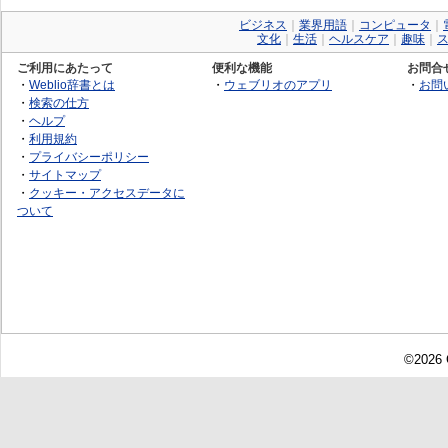
ビジネス
｜
業界用語
｜
コンピュータ
｜
文化
｜
生活
｜
ヘルスケア
｜
趣味
｜
ご利用にあたって
便利な機能
お問合
・
Weblio辞書とは
・
ウェブリオのアプリ
・
お問
・
検索の仕方
・
ヘルプ
・
利用規約
・
プライバシーポリシー
・
サイトマップ
・
クッキー・アクセスデータに
ついて
©2026 