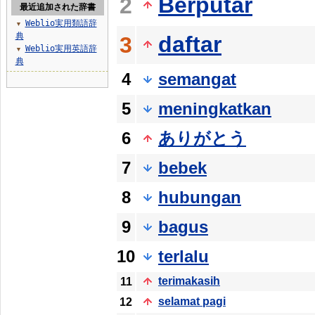
Berputar
2
最近追加された辞書
Weblio実用類語辞
▼
典
daftar
3
Weblio実用英語辞
▼
典
4
semangat
5
meningkatkan
6
ありがとう
7
bebek
8
hubungan
9
bagus
10
terlalu
terimakasih
11
selamat pagi
12