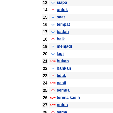
siapa
13
untuk
14
saat
15
tempat
16
badan
17
baik
18
menjadi
19
lagi
20
bukan
21
bahkan
22
tidak
23
pasti
24
semua
25
terima kasih
26
putus
27
sama
28