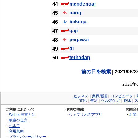
mendengar
44
uang
45
bekerja
46
gaji
47
pegawai
48
di
49
terhadap
50
前の日を検索
| 2021/08/2
2026
ビジネス
｜
業界用語
｜
コンピュータ
｜
文化
｜
生活
｜
ヘルスケア
｜
趣味
｜
ご利用にあたって
便利な機能
お問合
・
Weblio辞書とは
・
ウェブリオのアプリ
・
お問
・
検索の仕方
・
ヘルプ
・
利用規約
・
プライバシーポリシー