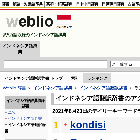
辞書
類語・対義語辞典
英和・和英辞典
日中中日辞典
日韓韓日辞典
古語辞
約5万語収録のインドネシア語辞典
インドネシア語辞
典
インドネシア語翻訳辞書 トップ
索引
ランキング
Weblio 辞書
＞
インドネシア語辞典
＞
インドネシア語翻訳辞書
＞ ラ
インドネシア語翻訳辞書のア
インドネシア語辞典収録
辞書
2021年8月23日のデイリーキーワード
全て
▼
インドネシア語辞書
▼
kondisi
1
インドネシア語翻訳辞
▼
書