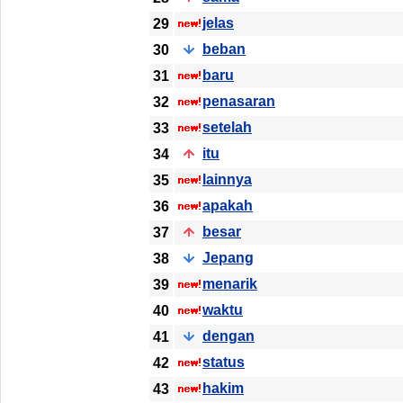
jelas
29
beban
30
baru
31
penasaran
32
setelah
33
itu
34
lainnya
35
apakah
36
besar
37
Jepang
38
menarik
39
waktu
40
dengan
41
status
42
hakim
43