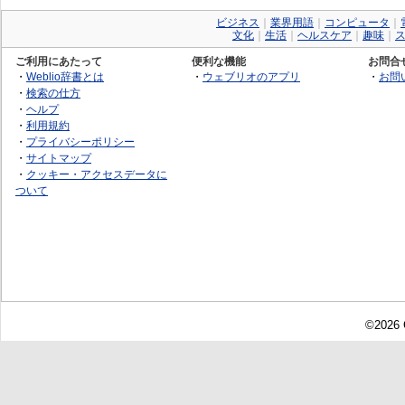
ビジネス
｜
業界用語
｜
コンピュータ
｜
文化
｜
生活
｜
ヘルスケア
｜
趣味
｜
ご利用にあたって
便利な機能
お問合
・
Weblio辞書とは
・
ウェブリオのアプリ
・
お問
・
検索の仕方
・
ヘルプ
・
利用規約
・
プライバシーポリシー
・
サイトマップ
・
クッキー・アクセスデータに
ついて
©2026 