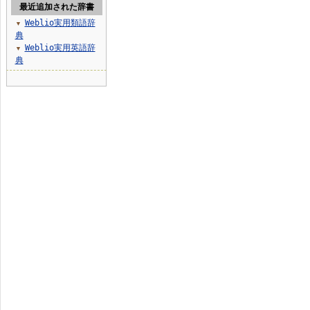
最近追加された辞書
Weblio実用類語辞
▼
典
Weblio実用英語辞
▼
典