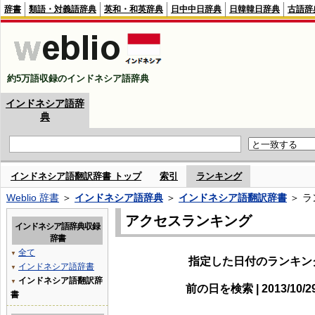
辞書
類語・対義語辞典
英和・和英辞典
日中中日辞典
日韓韓日辞典
古語辞
約5万語収録のインドネシア語辞典
インドネシア語辞
典
インドネシア語翻訳辞書 トップ
索引
ランキング
Weblio 辞書
＞
インドネシア語辞典
＞
インドネシア語翻訳辞書
＞ ラ
アクセスランキング
インドネシア語辞典収録
辞書
全て
▼
指定した日付のランキン
インドネシア語辞書
▼
インドネシア語翻訳辞
▼
前の日を検索 | 2013/10/
書