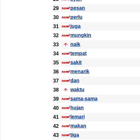
pesan
29
perlu
30
juga
31
mungkin
32
naik
33
tempat
34
sakit
35
menarik
36
dan
37
waktu
38
sama-sama
39
hujan
40
lemari
41
makan
42
tiga
43