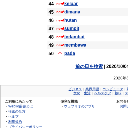
keluar
44
dimana
45
hutan
46
sumpit
47
terlambat
48
membawa
49
pada
50
前の日を検索
| 2020/10/0
2026
ビジネス
｜
業界用語
｜
コンピュータ
｜
文化
｜
生活
｜
ヘルスケア
｜
趣味
｜
ご利用にあたって
便利な機能
お問合
・
Weblio辞書とは
・
ウェブリオのアプリ
・
お問
・
検索の仕方
・
ヘルプ
・
利用規約
・
プライバシーポリシー