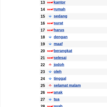
kantor
13
rumah
14
sedang
15
surat
16
harus
17
dengan
18
maaf
19
berangkat
20
selesai
21
jodoh
22
oleh
23
tinggal
24
selamat malam
25
anak
26
tua
27
ayah
28