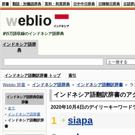
辞書
類語・対義語辞典
英和・和英辞典
日中中日辞典
日韓韓日辞典
古語辞
約5万語収録のインドネシア語辞典
インドネシア語辞
典
インドネシア語翻訳辞書 トップ
索引
Weblio 辞書
＞
インドネシア語辞典
＞
インドネシア語翻訳辞書
＞ ラ
インドネシア語翻訳辞書のア
インドネシア語辞典収録
辞書
2020年10月4日のデイリーキーワード
全て
▼
インドネシア語辞書
▼
siapa
1
インドネシア語翻訳辞
▼
書