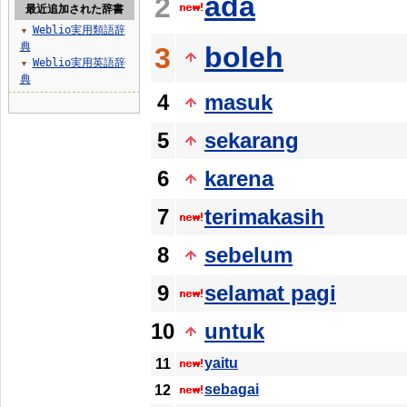
ada
2
最近追加された辞書
Weblio実用類語辞
▼
典
boleh
3
Weblio実用英語辞
▼
典
4
masuk
5
sekarang
6
karena
7
terimakasih
8
sebelum
9
selamat pagi
10
untuk
yaitu
11
sebagai
12