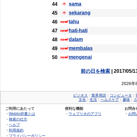
sama
44
sekarang
45
tahu
46
hati-hati
47
dalam
48
membalas
49
mengenai
50
前の日を検索
| 2017/05/1
2026
ビジネス
｜
業界用語
｜
コンピュータ
｜
文化
｜
生活
｜
ヘルスケア
｜
趣味
｜
ご利用にあたって
便利な機能
お問合
・
Weblio辞書とは
・
ウェブリオのアプリ
・
お問
・
検索の仕方
・
ヘルプ
・
利用規約
・
プライバシーポリシー