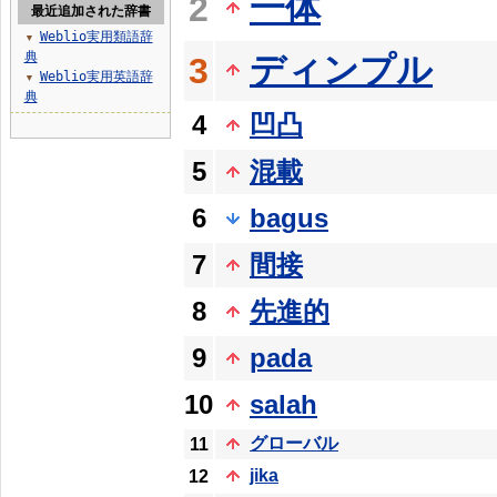
一体
2
最近追加された辞書
Weblio実用類語辞
▼
典
ディンプル
3
Weblio実用英語辞
▼
典
4
凹凸
5
混載
6
bagus
7
間接
8
先進的
9
pada
10
salah
グローバル
11
jika
12