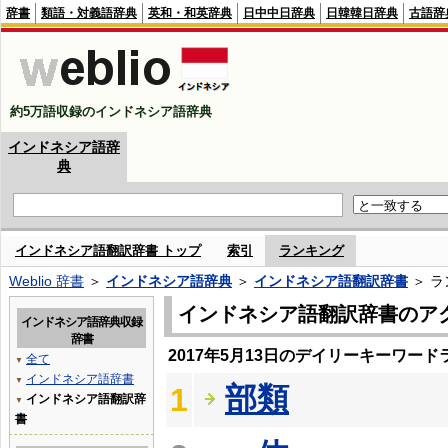
辞書
類語・対義語辞典
英和・和英辞典
日中中日辞典
日韓韓日辞典
古語辞
約5万語収録のインドネシア語辞典
インドネシア語辞
典
インドネシア語翻訳辞書 トップ
索引
ランキング
Weblio 辞書
＞
インドネシア語辞典
＞
インドネシア語翻訳辞書
＞ ラ
インドネシア語翻訳辞書のア
インドネシア語辞典収録
辞書
2017年5月13日のデイリーキーワード
全て
▼
インドネシア語辞書
▼
部類
1
インドネシア語翻訳辞
▼
書