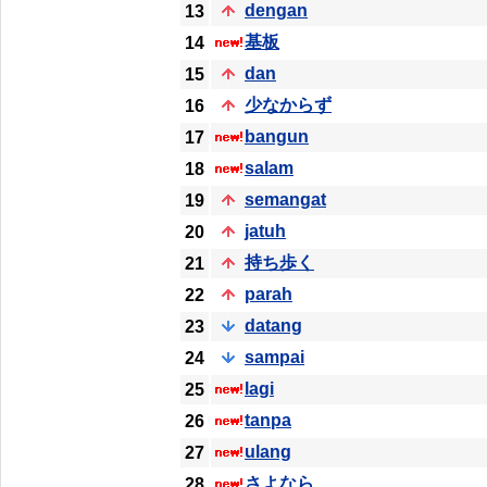
dengan
13
基板
14
dan
15
少なからず
16
bangun
17
salam
18
semangat
19
jatuh
20
持ち歩く
21
parah
22
datang
23
sampai
24
lagi
25
tanpa
26
ulang
27
さよなら
28