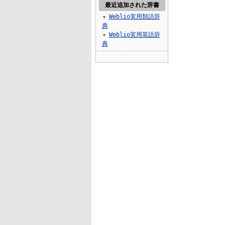
最近追加された辞書
Weblio実用類語辞
▼
典
Weblio実用英語辞
▼
典