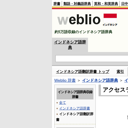
辞書
類語・対義語辞典
英和・和英辞典
日中
約5万語収録のインドネシア語辞典
インドネシア語辞
典
インドネシア語翻訳辞書 トップ
索引
Weblio 辞書
＞
インドネシア語辞典
＞
アクセス
インドネシア語辞典収録
辞書
全て
▼
インドネシア語辞書
▼
インドネシア語翻訳辞
▼
書