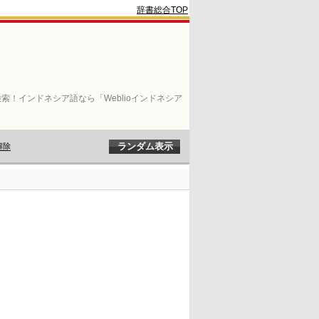
辞書総合TOP
索！インドネシア語なら「Weblioインドネシア
解除