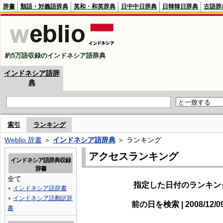
辞書
類語・対義語辞典
英和・和英辞典
日中中日辞典
日韓韓日辞典
古語辞
約5万語収録のインドネシア語辞典
インドネシア語辞
典
索引
ランキング
Weblio 辞書
＞
インドネシア語辞典
＞ ランキング
アクセスランキング
インドネシア語辞典収録
辞書
全て
指定した日付のランキン
インドネシア語辞書
▼
インドネシア語翻訳辞
▼
前の日を検索 | 2008/12/
書