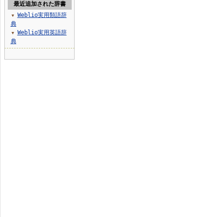
最近追加された辞書
Weblio実用類語辞
▼
典
Weblio実用英語辞
▼
典