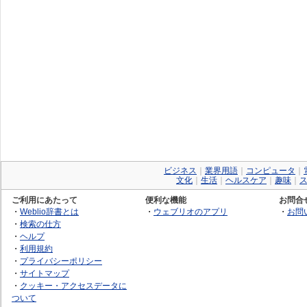
ビジネス
｜
業界用語
｜
コンピュータ
｜
文化
｜
生活
｜
ヘルスケア
｜
趣味
｜
ご利用にあたって
便利な機能
お問合
・
Weblio辞書とは
・
ウェブリオのアプリ
・
お問
・
検索の仕方
・
ヘルプ
・
利用規約
・
プライバシーポリシー
・
サイトマップ
・
クッキー・アクセスデータに
ついて