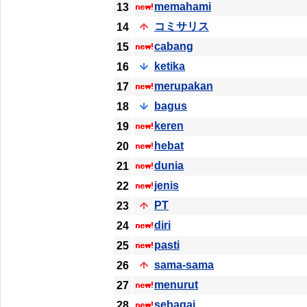
memahami
13
コミサリス
14
cabang
15
ketika
16
merupakan
17
bagus
18
keren
19
hebat
20
dunia
21
jenis
22
PT
23
diri
24
pasti
25
sama-sama
26
menurut
27
sebagai
28