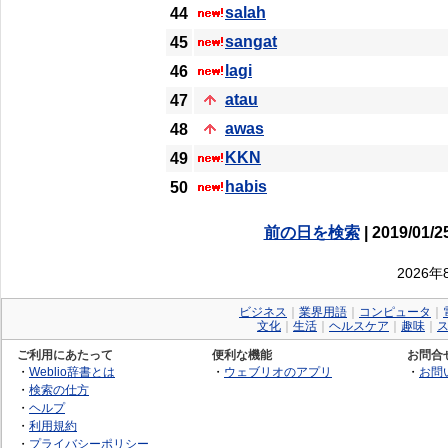
salah
44
sangat
45
lagi
46
atau
47
awas
48
KKN
49
habis
50
前の日を検索
| 2019/01/2
2026
ビジネス
｜
業界用語
｜
コンピュータ
｜
文化
｜
生活
｜
ヘルスケア
｜
趣味
｜
ご利用にあたって
便利な機能
お問合
・
Weblio辞書とは
・
ウェブリオのアプリ
・
お問
・
検索の仕方
・
ヘルプ
・
利用規約
・
プライバシーポリシー