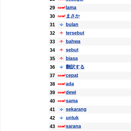
lama
29
まさか
30
bulan
31
tersebut
32
bahwa
33
sebut
34
biasa
35
翻訳する
36
cepat
37
ada
38
dewi
39
sama
40
sekarang
41
untuk
42
sarana
43