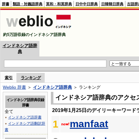
辞書
類語・対義語辞典
英和・和英辞典
日中中日辞典
日韓韓日辞典
古語辞
約5万語収録のインドネシア語辞典
インドネシア語辞
典
索引
ランキング
Weblio 辞書
＞
インドネシア語辞典
＞ ランキング
インドネシア語辞典のアクセ
インドネシア語辞典収録
辞書
2019年1月25日のデイリーキーワード
全て
インドネシア語辞書
▼
manfaat
1
インドネシア語翻訳辞
▼
書