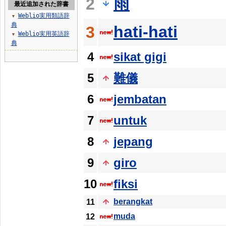
雨
2
最近追加された辞書
Weblio実用類語辞
▼
典
hati-hati
3
Weblio実用英語辞
▼
典
4
sikat gigi
5
難儀
6
jembatan
7
untuk
8
jepang
9
giro
10
fiksi
berangkat
11
muda
12