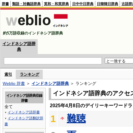
辞書
類語・対義語辞典
英和・和英辞典
日中中日辞典
日韓韓日辞典
古語辞
約5万語収録のインドネシア語辞典
インドネシア語辞
典
索引
ランキング
Weblio 辞書
＞
インドネシア語辞典
＞ ランキング
インドネシア語辞典のアクセ
インドネシア語辞典収録
辞書
2025年4月8日のデイリーキーワード
全て
インドネシア語辞書
▼
難聴
1
インドネシア語翻訳辞
▼
書