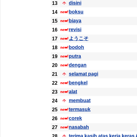
disini
13
boksu
14
biaya
15
revisi
16
ようこそ
17
bodoh
18
putra
19
dengan
20
selamat pagi
21
bengkel
22
alat
23
membuat
24
termasuk
25
corek
26
nasabah
27
terima kasih atas kerja keras
28