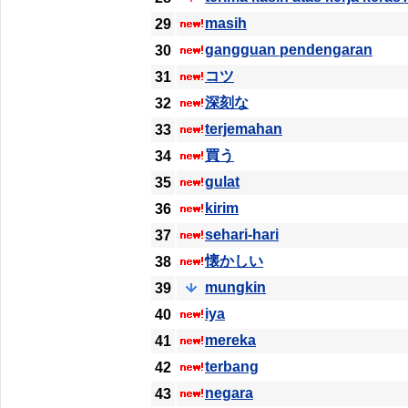
masih
29
gangguan pendengaran
30
コツ
31
深刻な
32
terjemahan
33
買う
34
gulat
35
kirim
36
sehari-hari
37
懐かしい
38
mungkin
39
iya
40
mereka
41
terbang
42
negara
43