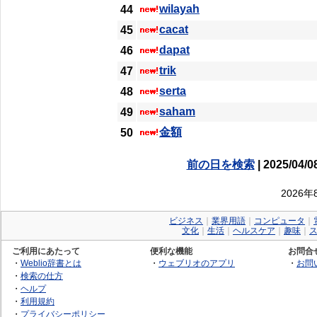
wilayah
44
cacat
45
dapat
46
trik
47
serta
48
saham
49
金額
50
前の日を検索
| 2025/04/0
2026
ビジネス
｜
業界用語
｜
コンピュータ
｜
文化
｜
生活
｜
ヘルスケア
｜
趣味
｜
ご利用にあたって
便利な機能
お問合
・
Weblio辞書とは
・
ウェブリオのアプリ
・
お問
・
検索の仕方
・
ヘルプ
・
利用規約
・
プライバシーポリシー