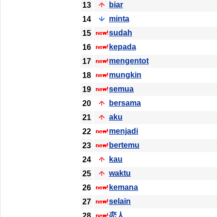
biar
13
minta
14
sudah
15
kepada
16
mengentot
17
mungkin
18
semua
19
bersama
20
aku
21
menjadi
22
bertemu
23
kau
24
waktu
25
kemana
26
selain
27
恋人
28