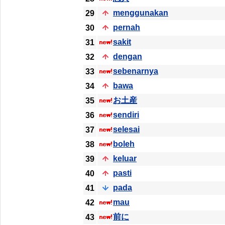
menggunakan
29
pernah
30
sakit
31
dengan
32
sebenarnya
33
bawa
34
お土産
35
sendiri
36
selesai
37
boleh
38
keluar
39
pasti
40
pada
41
mau
42
前に
43