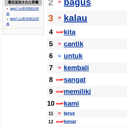
bagus
2
最近追加された辞書
Weblio実用類語辞
▼
典
kalau
3
Weblio実用英語辞
▼
典
4
kita
5
cantik
6
untuk
7
kembali
8
sangat
9
memiliki
10
kami
terus
11
benar
12