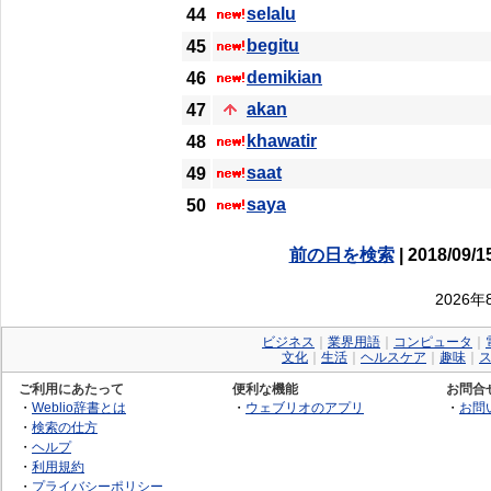
selalu
44
begitu
45
demikian
46
akan
47
khawatir
48
saat
49
saya
50
前の日を検索
| 2018/09/1
2026
ビジネス
｜
業界用語
｜
コンピュータ
｜
文化
｜
生活
｜
ヘルスケア
｜
趣味
｜
ご利用にあたって
便利な機能
お問合
・
Weblio辞書とは
・
ウェブリオのアプリ
・
お問
・
検索の仕方
・
ヘルプ
・
利用規約
・
プライバシーポリシー