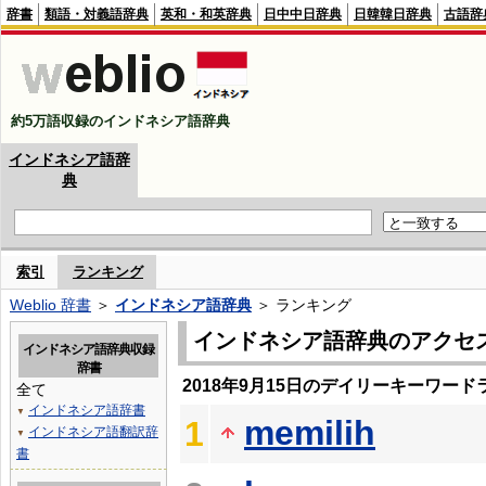
辞書
類語・対義語辞典
英和・和英辞典
日中中日辞典
日韓韓日辞典
古語辞
約5万語収録のインドネシア語辞典
インドネシア語辞
典
索引
ランキング
Weblio 辞書
＞
インドネシア語辞典
＞ ランキング
インドネシア語辞典のアクセ
インドネシア語辞典収録
辞書
2018年9月15日のデイリーキーワード
全て
インドネシア語辞書
▼
memilih
1
インドネシア語翻訳辞
▼
書