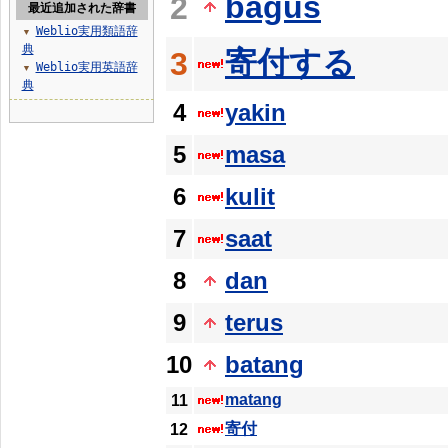
bagus
2
最近追加された辞書
Weblio実用類語辞
▼
典
寄付する
3
Weblio実用英語辞
▼
典
4
yakin
5
masa
6
kulit
7
saat
8
dan
9
terus
10
batang
matang
11
寄付
12