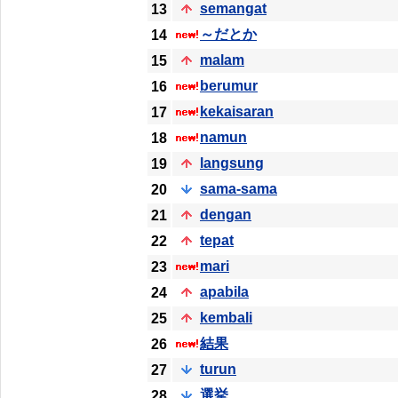
semangat
13
～だとか
14
malam
15
berumur
16
kekaisaran
17
namun
18
langsung
19
sama-sama
20
dengan
21
tepat
22
mari
23
apabila
24
kembali
25
結果
26
turun
27
選挙
28