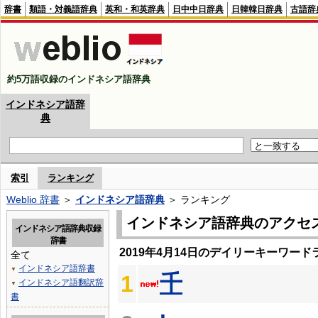
辞書
類語・対義語辞典
英和・和英辞典
日中中日辞典
日韓韓日辞典
古語辞
約5万語収録のインドネシア語辞典
インドネシア語辞
典
索引
ランキング
Weblio 辞書
＞
インドネシア語辞典
＞ ランキング
インドネシア語辞典のアクセ
インドネシア語辞典収録
辞書
2019年4月14日のデイリーキーワード
全て
インドネシア語辞書
▼
千
1
インドネシア語翻訳辞
▼
書