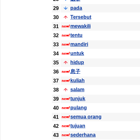
pada
29
Tersebut
30
mewakili
31
tentu
32
mandiri
33
untuk
34
hidup
35
息子
36
kuliah
37
salam
38
tunjuk
39
pulang
40
semua orang
41
tujuan
42
sederhana
43