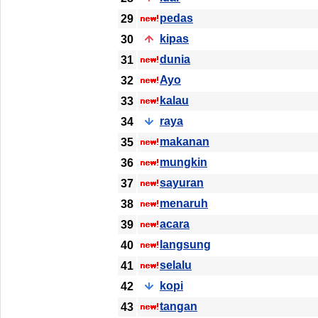
pedas
29
kipas
30
dunia
31
Ayo
32
kalau
33
raya
34
makanan
35
mungkin
36
sayuran
37
menaruh
38
acara
39
langsung
40
selalu
41
kopi
42
tangan
43