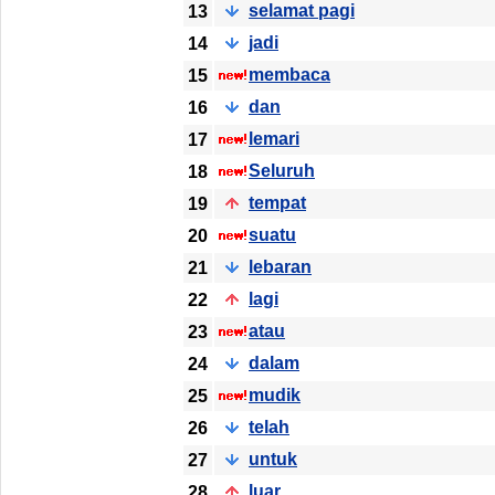
selamat pagi
13
jadi
14
membaca
15
dan
16
lemari
17
Seluruh
18
tempat
19
suatu
20
lebaran
21
lagi
22
atau
23
dalam
24
mudik
25
telah
26
untuk
27
luar
28