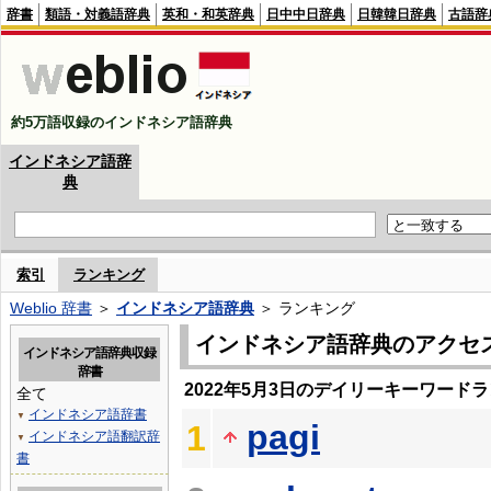
辞書
類語・対義語辞典
英和・和英辞典
日中中日辞典
日韓韓日辞典
古語辞
約5万語収録のインドネシア語辞典
インドネシア語辞
典
索引
ランキング
Weblio 辞書
＞
インドネシア語辞典
＞ ランキング
インドネシア語辞典のアクセ
インドネシア語辞典収録
辞書
2022年5月3日のデイリーキーワード
全て
インドネシア語辞書
▼
pagi
1
インドネシア語翻訳辞
▼
書