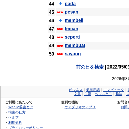
pada
44
pesan
45
membeli
46
teman
47
seperti
48
membuat
49
sayang
50
前の日を検索
| 2022/05/0
2026年
ビジネス
｜
業界用語
｜
コンピュータ
｜
文化
｜
生活
｜
ヘルスケア
｜
趣味
｜
ご利用にあたって
便利な機能
お問合
・
Weblio辞書とは
・
ウェブリオのアプリ
・
お問
・
検索の仕方
・
ヘルプ
・
利用規約
・
プライバシーポリシー