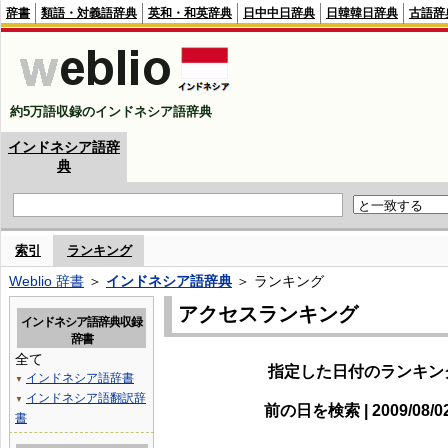
辞書
類語・対義語辞典
英和・和英辞典
日中中日辞典
日韓韓日辞典
古語辞
約5万語収録のインドネシア語辞典
インドネシア語辞
典
索引
ランキング
Weblio 辞書
＞
インドネシア語辞典
＞ ランキング
アクセスランキング
インドネシア語辞典収録
辞書
全て
指定した日付のランキン
インドネシア語辞書
▼
インドネシア語翻訳辞
▼
前の日を検索 | 2009/08/
書