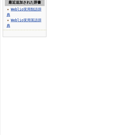
最近追加された辞書
Weblio実用類語辞
▼
典
Weblio実用英語辞
▼
典