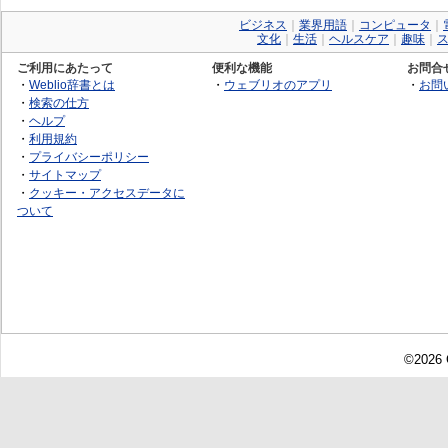
ビジネス
｜
業界用語
｜
コンピュータ
｜
文化
｜
生活
｜
ヘルスケア
｜
趣味
｜
ご利用にあたって
便利な機能
お問合
・
Weblio辞書とは
・
ウェブリオのアプリ
・
お問
・
検索の仕方
・
ヘルプ
・
利用規約
・
プライバシーポリシー
・
サイトマップ
・
クッキー・アクセスデータに
ついて
©2026 