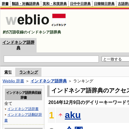
辞書
類語・対義語辞典
英和・和英辞典
日中中日辞典
日韓韓日辞典
古語辞
約5万語収録のインドネシア語辞典
インドネシア語辞
典
索引
ランキング
Weblio 辞書
＞
インドネシア語辞典
＞ ランキング
インドネシア語辞典のアクセ
インドネシア語辞典収録
辞書
2014年12月9日のデイリーキーワード
全て
インドネシア語辞書
▼
aku
1
インドネシア語翻訳辞
▼
書