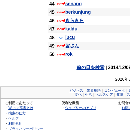
senang
44
berkunjung
45
きらきら
46
kaldu
47
lucu
48
皆さん
49
rok
50
前の日を検索
| 2014/12/0
2026
ビジネス
｜
業界用語
｜
コンピュータ
｜
文化
｜
生活
｜
ヘルスケア
｜
趣味
｜
ご利用にあたって
便利な機能
お問合
・
Weblio辞書とは
・
ウェブリオのアプリ
・
お問
・
検索の仕方
・
ヘルプ
・
利用規約
・
プライバシーポリシー