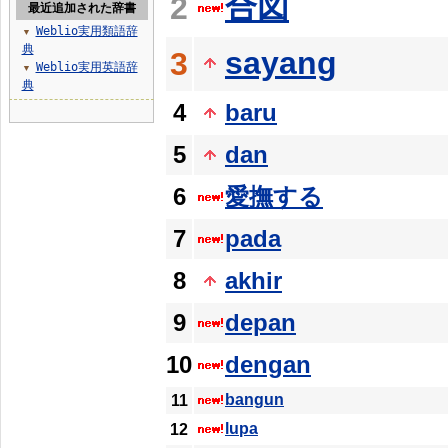
合図
2
最近追加された辞書
Weblio実用類語辞
▼
典
sayang
3
Weblio実用英語辞
▼
典
4
baru
5
dan
6
愛撫する
7
pada
8
akhir
9
depan
10
dengan
bangun
11
lupa
12