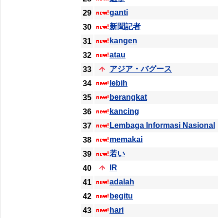
ganti
29
新聞記者
30
kangen
31
atau
32
アジア・バグース
33
lebih
34
berangkat
35
kancing
36
Lembaga Informasi Nasional
37
memakai
38
若い
39
IR
40
adalah
41
begitu
42
hari
43