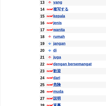
yang
13
複写する
14
kepala
15
jenis
16
wanita
17
rumah
18
jangan
19
di
20
juga
21
dengan bersemangat
22
歓迎
23
dari
24
危険
25
muda
26
説明
27
返事
28