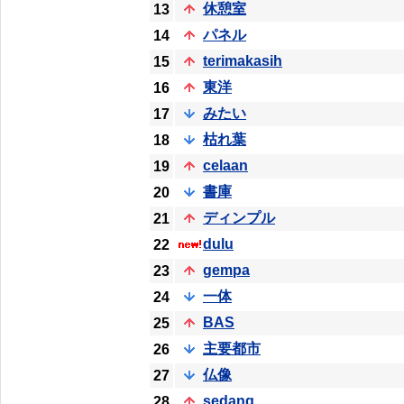
休憩室
13
パネル
14
terimakasih
15
東洋
16
みたい
17
枯れ葉
18
celaan
19
書庫
20
ディンプル
21
dulu
22
gempa
23
一体
24
BAS
25
主要都市
26
仏像
27
sedang
28