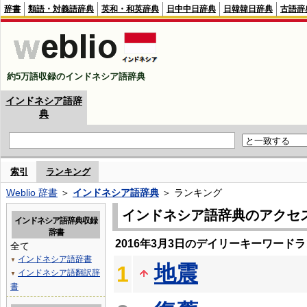
辞書
類語・対義語辞典
英和・和英辞典
日中中日辞典
日韓韓日辞典
古語辞
約5万語収録のインドネシア語辞典
インドネシア語辞
典
索引
ランキング
Weblio 辞書
＞
インドネシア語辞典
＞ ランキング
インドネシア語辞典のアクセ
インドネシア語辞典収録
辞書
2016年3月3日のデイリーキーワード
全て
インドネシア語辞書
▼
地震
1
インドネシア語翻訳辞
▼
書