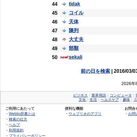
tidak
44
コイル
45
天体
46
陳列
47
大丈夫
48
部類
49
sekali
50
前の日を検索
| 2016/03/0
2026
ビジネス
｜
業界用語
｜
コンピュータ
｜
文化
｜
生活
｜
ヘルスケア
｜
趣味
｜
ご利用にあたって
便利な機能
お問合
・
Weblio辞書とは
・
ウェブリオのアプリ
・
お問
・
検索の仕方
・
ヘルプ
・
利用規約
・
プライバシーポリシー