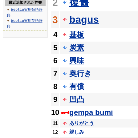
復舊
2
最近追加された辞書
Weblio実用類語辞
▼
典
bagus
3
Weblio実用英語辞
▼
典
4
基板
5
炭素
6
興味
7
奥行き
8
有償
9
凹凸
10
gempa bumi
ありがとう
11
親しみ
12