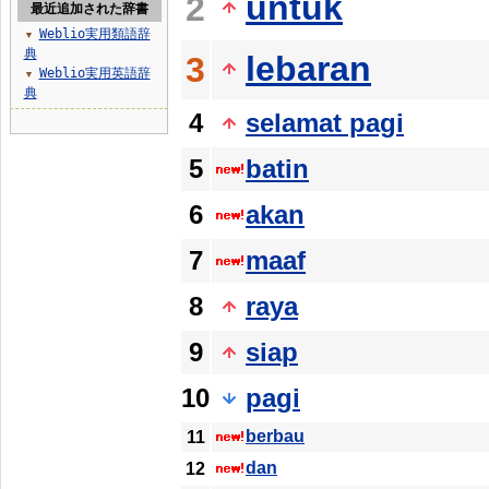
untuk
2
最近追加された辞書
Weblio実用類語辞
▼
典
lebaran
3
Weblio実用英語辞
▼
典
4
selamat pagi
5
batin
6
akan
7
maaf
8
raya
9
siap
10
pagi
berbau
11
dan
12