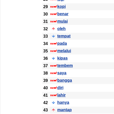
kopi
29
benar
30
mulai
31
oleh
32
tempat
33
pada
34
melalui
35
kipas
36
tembem
37
saya
38
bangga
39
diri
40
lahir
41
hanya
42
mantap
43