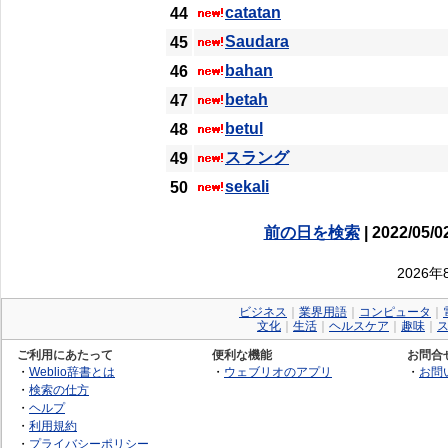
catatan
44
Saudara
45
bahan
46
betah
47
betul
48
スラング
49
sekali
50
前の日を検索
| 2022/05/0
2026
ビジネス
｜
業界用語
｜
コンピュータ
｜
文化
｜
生活
｜
ヘルスケア
｜
趣味
｜
ご利用にあたって
便利な機能
お問合
・
Weblio辞書とは
・
ウェブリオのアプリ
・
お問
・
検索の仕方
・
ヘルプ
・
利用規約
・
プライバシーポリシー