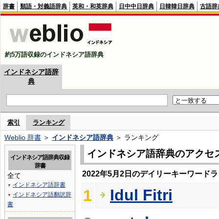
辞書
類語・対義語辞典
英和・和英辞典
日中中日辞典
日韓韓日辞典
古語辞
約5万語収録のインドネシア語辞典
インドネシア語辞
典
索引
ランキング
Weblio 辞書
＞
インドネシア語辞典
＞ ランキング
インドネシア語辞典のアクセ
インドネシア語辞典収録
辞書
2022年5月2日のデイリーキーワード
全て
インドネシア語辞書
▼
Idul Fitri
1
インドネシア語翻訳辞
▼
書