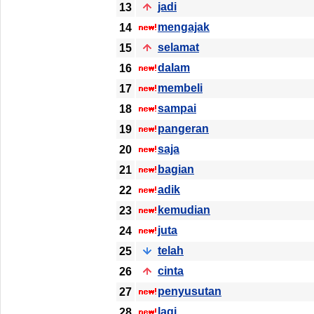
jadi
13
mengajak
14
selamat
15
dalam
16
membeli
17
sampai
18
pangeran
19
saja
20
bagian
21
adik
22
kemudian
23
juta
24
telah
25
cinta
26
penyusutan
27
lagi
28